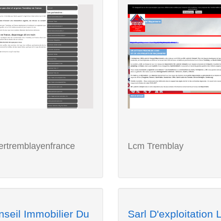
iertremblayenfrance
Lcm Tremblay
nseil Immobilier Du
Sarl D'exploitation 