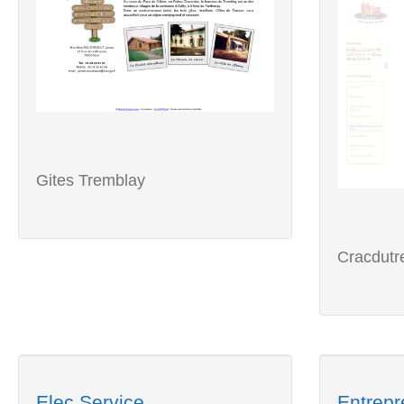
Gites Tremblay
Cracdutr
Elec Service
Entrepr