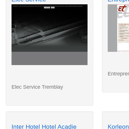
Entrepre
Elec Service Tremblay
Inter Hotel Hotel Acadie
Korleon