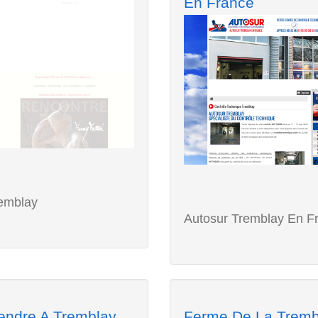
En France
emblay
Autosur Tremblay En F
endre A Tremblay
Ferme De La Tremb