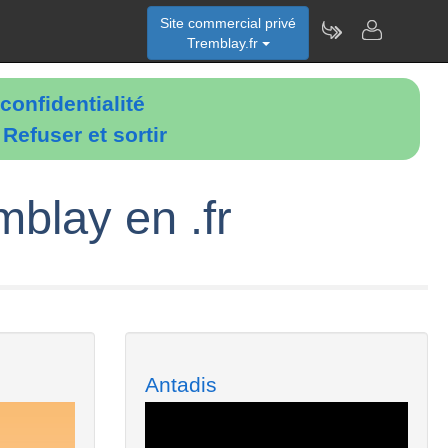
Site commercial privé
Tremblay.fr
confidentialité
é
Refuser et sortir
mblay en .fr
Antadis