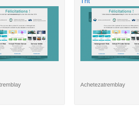
Tnt
tremblay
Achetezatremblay