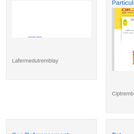
Particul
Lafermedutremblay
Ciptremb