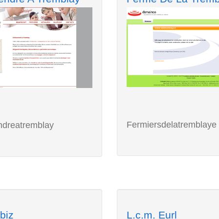
Fermiersdelatremblaye
ndreatremblay
biz
L.c.m. Eurl