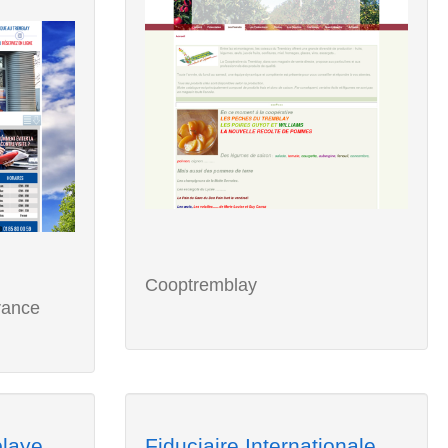
Cooptremblay
rance
laye
Fiduciaire Internationale