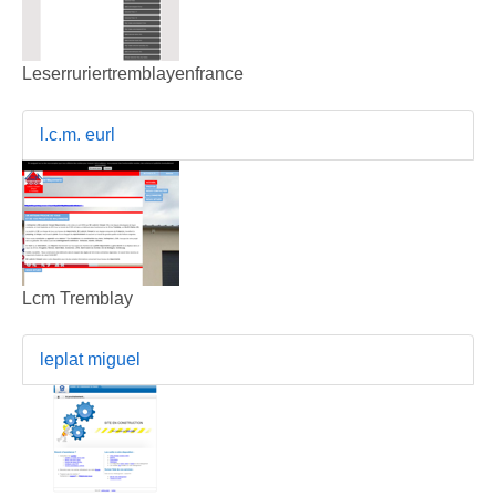
Leserruriertremblayenfrance
l.c.m. eurl
Lcm Tremblay
leplat miguel