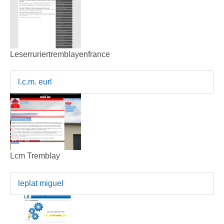
Leserruriertremblayenfrance
l.c.m. eurl
Lcm Tremblay
leplat miguel