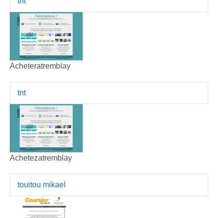
tnt
Acheteratremblay
tnt
Achetezatremblay
touitou mikael