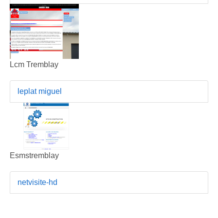
Lcm Tremblay
leplat miguel
Esmstremblay
netvisite-hd