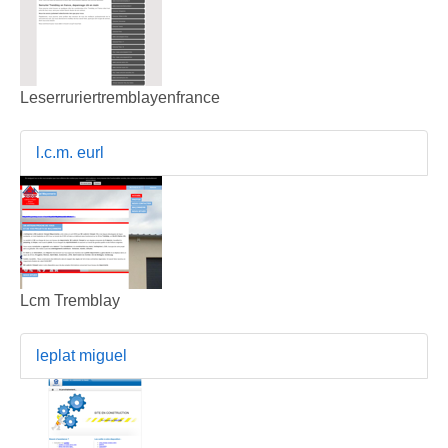
Leserruriertremblayenfrance
l.c.m. eurl
Lcm Tremblay
leplat miguel