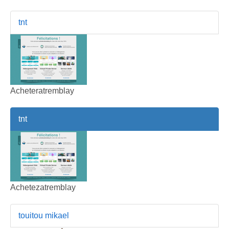
tnt
Acheteratremblay
tnt
Achetezatremblay
touitou mikael