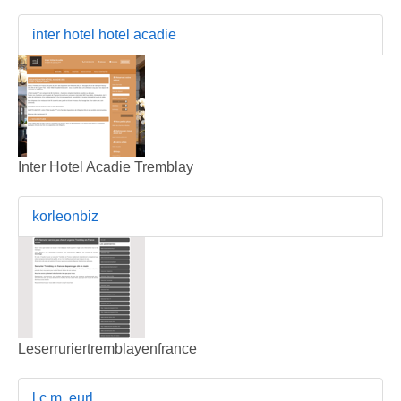
inter hotel hotel acadie
Inter Hotel Acadie Tremblay
korleonbiz
Leserruriertremblayenfrance
l.c.m. eurl