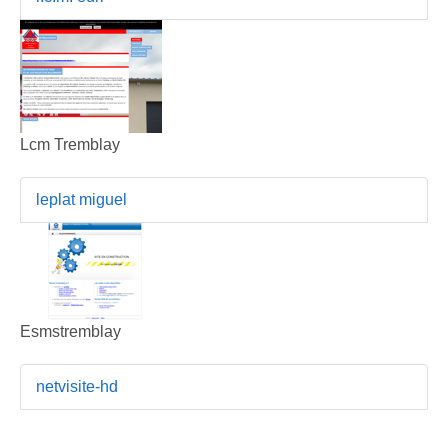
Lcm Tremblay
leplat miguel
Esmstremblay
netvisite-hd