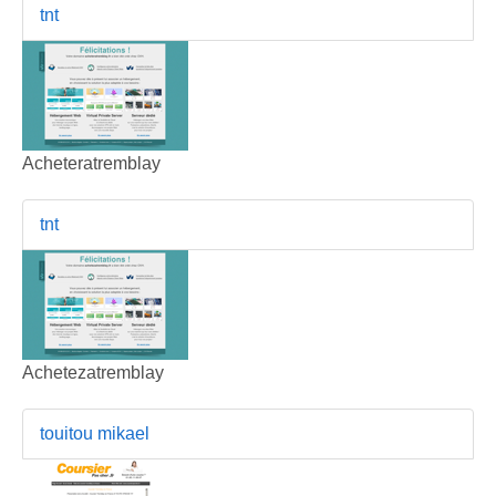
tnt
Acheteratremblay
tnt
Achetezatremblay
touitou mikael