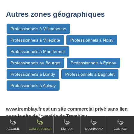
Autres zones géographiques
Professionnels à Villetaneuse
Professionnels à Villepinte
Professionnels à Noisy
Professionnels à Montfermeil
Professionnels au Bourget
Professionnels à Epinay
Professionnels à Bondy
Professionnels à Bagnolet
Professionnels à Aulnay
www.tremblay.fr est un site commercial privé sans lien
avec le site de la mairie de Tremblay
ACCUEIL
COMPARATEUR
EMPLOI
GOURMAND
CONTACT