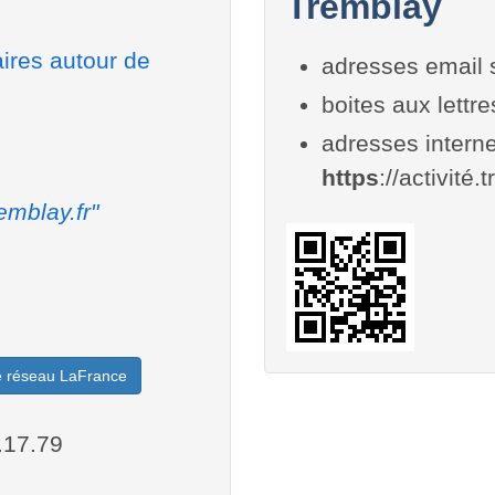
Tremblay
aires autour de
adresses email 
boites aux lettr
adresses interne
https
://activité.
emblay.fr"
le réseau LaFrance
.17.79