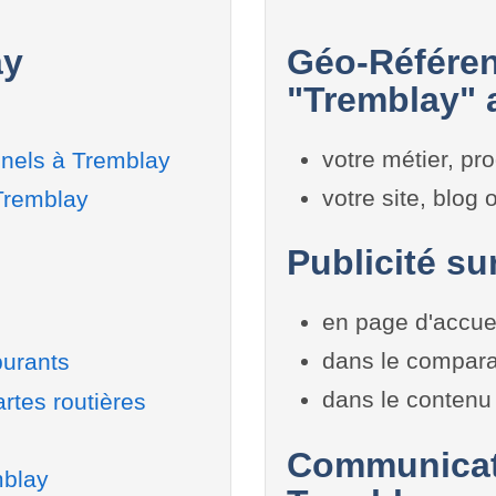
ay
Géo-Référen
"Tremblay" a
votre métier, pro
nnels à Tremblay
votre site, blog
 Tremblay
Publicité su
en page d'accue
dans le compara
burants
dans le contenu 
rtes routières
Communicati
mblay