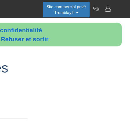
Site commercial privé
Tremblay.fr
confidentialité
é
Refuser et sortir
es