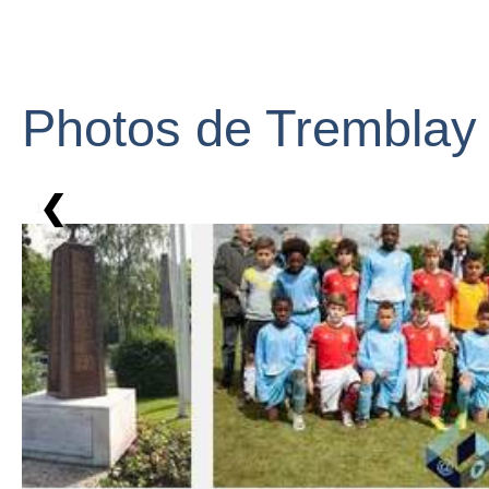
Photos de Tremblay
❮
1 / 6