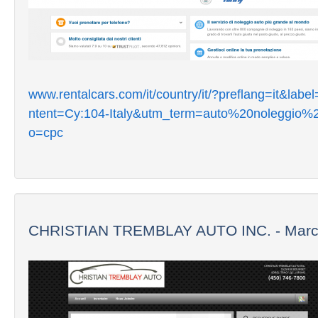
www.rentalcars.com/it/country/it/?preflang=it&lab
ntent=Cy:104-Italy&utm_term=auto%20noleggio%2
o=cpc
CHRISTIAN TREMBLAY AUTO INC. - March