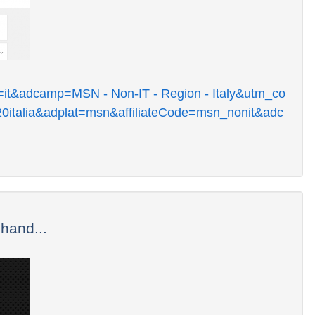
el=it&adcamp=MSN - Non-IT - Region - Italy&utm_co
0italia&adplat=msn&affiliateCode=msn_nonit&adc
and...