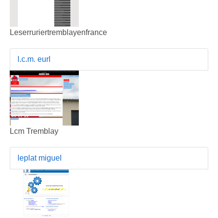
Leserruriertremblayenfrance
l.c.m. eurl
Lcm Tremblay
leplat miguel