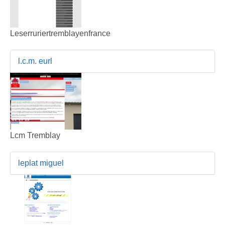
Leserruriertremblayenfrance
l.c.m. eurl
Lcm Tremblay
leplat miguel